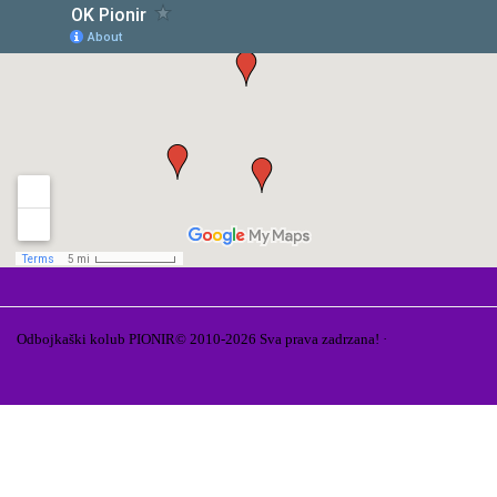
Odbojkaški kolub PIONIR© 2010-2026 Sva prava zadrzana! ·