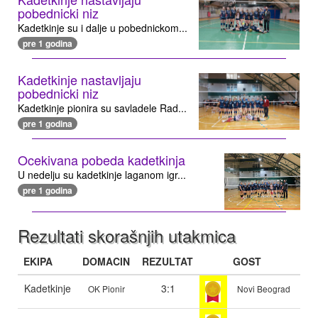
pobednicki niz
Kadetkinje su i dalje u pobednickom...
pre 1 godina
Kadetkinje nastavljaju
pobednicki niz
Kadetkinje pionira su savladele Rad...
pre 1 godina
Ocekivana pobeda kadetkinja
U nedelju su kadetkinje laganom igr...
pre 1 godina
Rezultati skorašnjih utakmica
EKIPA
DOMACIN
REZULTAT
GOST
Kadetkinje
3:1
OK Pionir
Novi Beograd