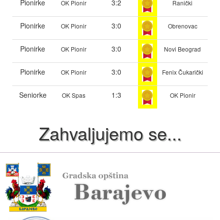
Pionirke
3:2
OK Pionir
Ranički
Pionirke
3:0
OK Pionir
Obrenovac
Pionirke
3:0
OK Pionir
Novi Beograd
Pionirke
3:0
OK Pionir
Fenix Čukarički
Seniorke
1:3
OK Spas
OK Pionir
Zahvaljujemo se...