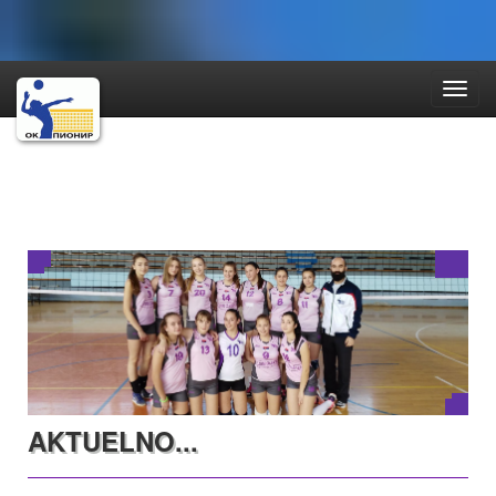
Toggl
Navig
AKTUELNO...