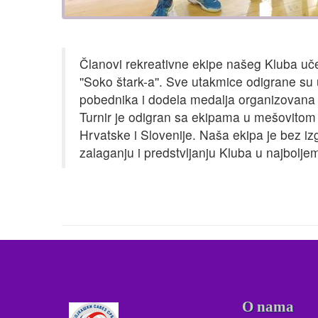
Članovi rekreativne ekipe našeg Kluba uč
''Soko štark-a''. Sve utakmice odigrane s
pobednika i dodela medalja organizovana je 
Turnir je odigran sa ekipama u mešovitom s
Hrvatske i Slovenije. Naša ekipa je bez iz
zalaganju i predstvljanju Kluba u najboljem
O nama