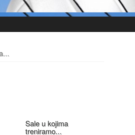
...
Sale u kojima
treniramo...