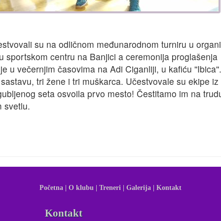
estvovali su na odličnom međunarodnom turniru u organiz
u u sportskom centru na Banjici a ceremonija proglašenja
u večernjim časovima na Adi Ciganliji, u kafiću ''Ibica''
astavu, tri žene i tri muškarca. Učestvovale su ekipe iz
gubljenog seta osvoila prvo mesto! Čestitamo im na trudu
 svetlu.
Početna |
O klubu |
Treneri |
Galerija |
Kontakt
Kontakt