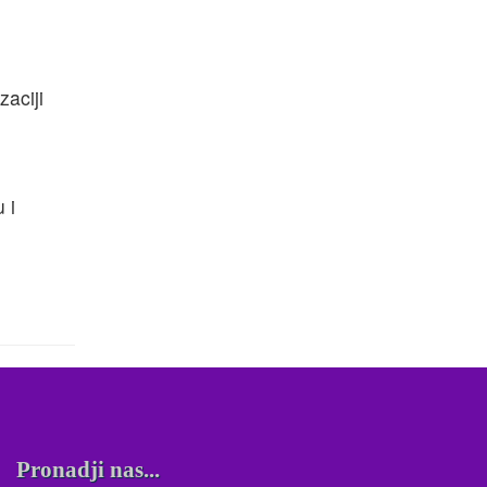
aciji
.
 i
Pronadji nas...