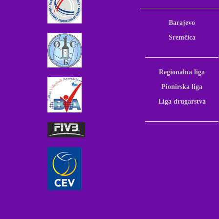
Barajevo
Sremčica
Regionalna liga
Pionirska liga
Liga drugarstva