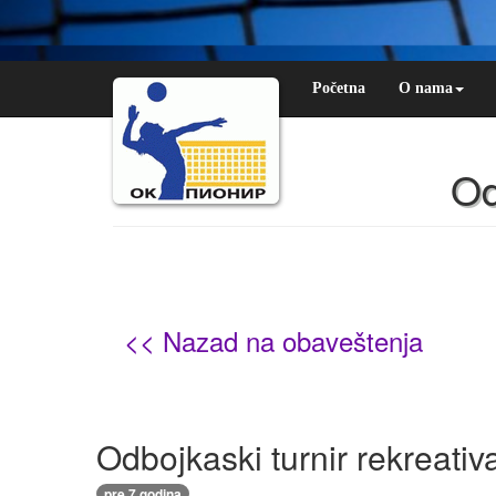
Početna
O nama
Od
<< Nazad na obaveštenja
Odbojkaski turnir rekreativ
pre 7 godina