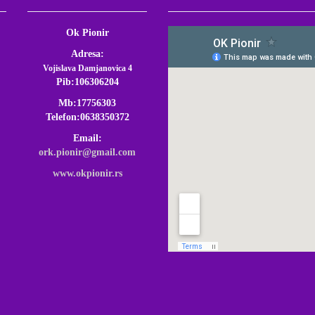
Ok Pionir
Adresa:
Vojislava Damjanovica 4
Pib:106306204
Mb:17756303
Telefon:0638350372
Email:
ork.pionir@gmail.com
www.okpionir.rs