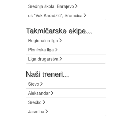
Srednja škola, Barajevo
oš "Vuk Karadžić", Sremčica
Takmičarske ekipe...
Regionalna liga
Pionirska liga
Liga drugarstva
Naši treneri...
Stevo
Aleksandar
Srećko
Jasmina