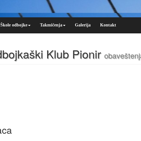
Škole odbojke
Takmičenja
Galerija
Kontakt
bojkaški Klub Pionir
obaveštenja
aca