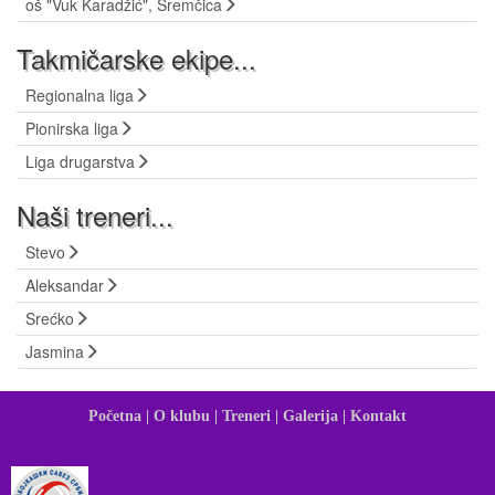
oš "Vuk Karadžić", Sremčica
Takmičarske ekipe...
Regionalna liga
Pionirska liga
Liga drugarstva
Naši treneri...
Stevo
Aleksandar
Srećko
Jasmina
Početna |
O klubu |
Treneri |
Galerija |
Kontakt