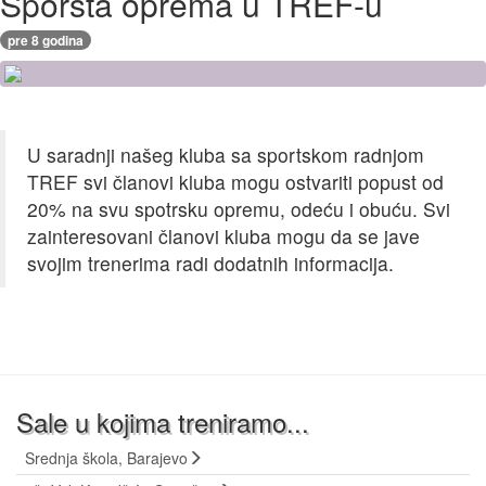
Sporsta oprema u TREF-u
pre 8 godina
U saradnji našeg kluba sa sportskom radnjom
TREF svi članovi kluba mogu ostvariti popust od
20% na svu spotrsku opremu, odeću i obuću. Svi
zainteresovani članovi kluba mogu da se jave
svojim trenerima radi dodatnih informacija.
Sale u kojima treniramo...
Srednja škola, Barajevo