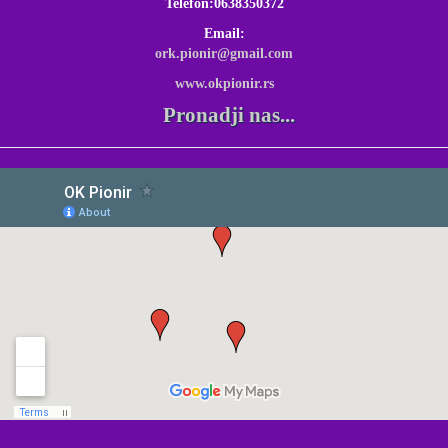
Telefon:0638350372
Email:
ork.pionir@gmail.com
www.okpionir.rs
Pronadji nas...