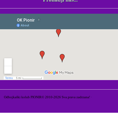
Odbojkaški kolub PIONIR© 2010-2026 Sva prava zadrzana! ·