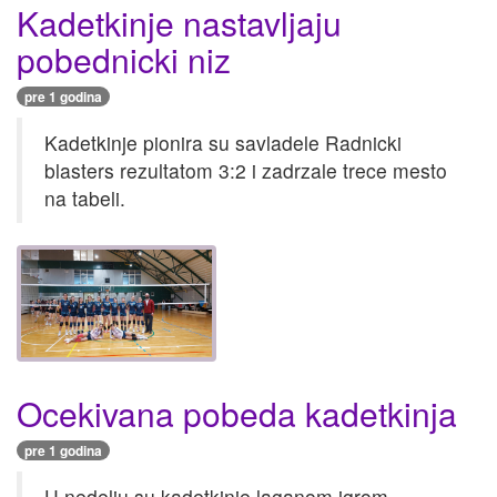
Kadetkinje nastavljaju
pobednicki niz
pre 1 godina
Kadetkinje pionira su savladele Radnicki
blasters rezultatom 3:2 i zadrzale trece mesto
na tabeli.
Ocekivana pobeda kadetkinja
pre 1 godina
U nedelju su kadetkinje laganom igrom