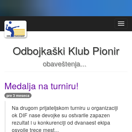
Toggl
Navig
Odbojkaški Klub Pionir
obaveštenja...
Medalja na turniru!
pre 3 meseca
Na drugom prijateljskom turniru u organizaciji
ok DIF nase devojke su ostvarile zapazen
rezultat i u konkurenciji od dvanaest ekipa
osvoile trece mest...