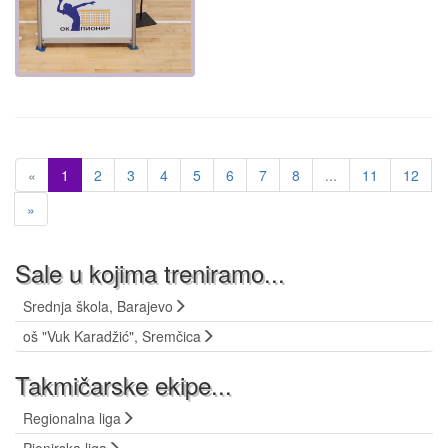
«
1
2
3
4
5
6
7
8
...
11
12
»
Sale u kojima treniramo...
Srednja škola, Barajevo
oš "Vuk Karadžić", Sremčica
Takmičarske ekipe...
Regionalna liga
Pionirska liga