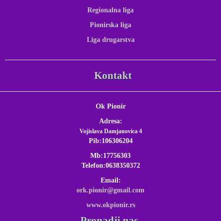
Regionalna liga
Pionirska liga
Liga drugarstva
Kontakt
Ok Pionir
Adresa:
Vojislava Damjanovica 4
Pib:106306204
Mb:17756303
Telefon:0638350372
Email:
ork.pionir@gmail.com
www.okpionir.rs
Pronadji nas...